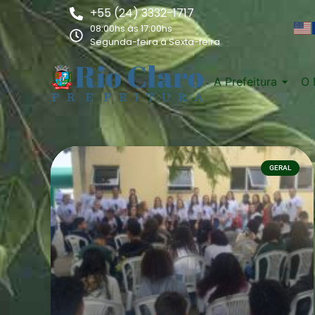
+55 (24) 3332-1717
08:00hs às 17:00hs
Segunda-feira à Sexta-feira
A Prefeitura
O 
GERAL