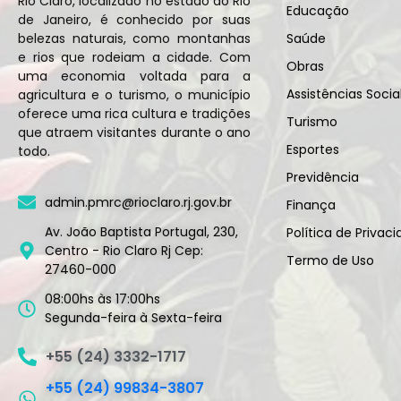
Rio Claro, localizado no estado do Rio
Educação
de Janeiro, é conhecido por suas
belezas naturais, como montanhas
Saúde
e rios que rodeiam a cidade. Com
Obras
uma economia voltada para a
Assistências Socia
agricultura e o turismo, o município
oferece uma rica cultura e tradições
Turismo
que atraem visitantes durante o ano
Esportes
todo.
Previdência
admin.pmrc@rioclaro.rj.gov.br
Finança
Av. João Baptista Portugal, 230,
Política de Privac
Centro - Rio Claro Rj Cep:
Termo de Uso
27460-000
08:00hs às 17:00hs
Segunda-feira à Sexta-feira
+55 (24) 3332-1717
+55 (24) 99834-3807