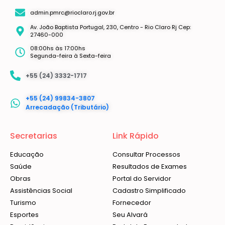
admin.pmrc@rioclaro.rj.gov.br
Av. João Baptista Portugal, 230, Centro - Rio Claro Rj Cep:
27460-000
08:00hs às 17:00hs
Segunda-feira à Sexta-feira
+55 (24) 3332-1717
+55 (24) 99834-3807
Arrecadação (Tributário)
Secretarias
Link Rápido
Educação
Consultar Processos
Saúde
Resultados de Exames
Obras
Portal do Servidor
Assistências Social
Cadastro Simplificado
Turismo
Fornecedor
Esportes
Seu Alvará