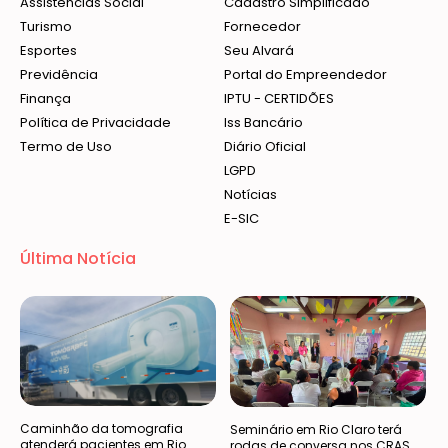
Assistências Social
Cadastro Simplificado
Turismo
Fornecedor
Esportes
Seu Alvará
Previdência
Portal do Empreendedor
Finança
IPTU - CERTIDÕES
Política de Privacidade
Iss Bancário
Termo de Uso
Diário Oficial
LGPD
Notícias
E-SIC
Última Notícia
Caminhão da tomografia
Seminário em Rio Claro terá
atenderá pacientes em Rio
rodas de conversa nos CRAS,