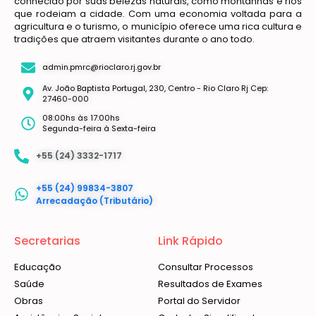
conhecido por suas belezas naturais, como montanhas e rios
que rodeiam a cidade. Com uma economia voltada para a
agricultura e o turismo, o município oferece uma rica cultura e
tradições que atraem visitantes durante o ano todo.
admin.pmrc@rioclaro.rj.gov.br
Av. João Baptista Portugal, 230, Centro - Rio Claro Rj Cep:
27460-000
08:00hs às 17:00hs
Segunda-feira à Sexta-feira
+55 (24) 3332-1717
+55 (24) 99834-3807
Arrecadação (Tributário)
Secretarias
Link Rápido
Educação
Consultar Processos
Saúde
Resultados de Exames
Obras
Portal do Servidor