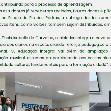
 contribuindo para o processo de aprendizagem.
s estudantes já receberam teclados, flautas doces e pífa
Já na Escola do Rio das Pedras, a entrega dos instrum
ovos itens, como violões, também sejam distribuídos, am
hais Isabelle de Carvalho, a iniciativa integra a nova po
 dos alunos na escola, aliando reforço pedagógico a ati
onal. “A educação integral vai além da ampliação 
iciação musical, estamos proporcionando aos nossos alu
ilidade cultural, fundamentais para a formação cidadã”, 