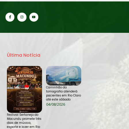
Última Notícia
Caminhão da
tomografia atenderá
pacientes em Rio Claro
até este sábado
04/08/2026
Festival Sertanejo do
Macundu promete três
dias de música,
esporte e lazer em Rio