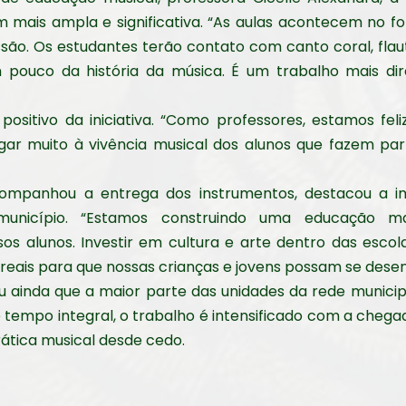
m mais ampla e significativa. “As aulas acontecem no f
são. Os estudantes terão contato com canto coral, flauta
 pouco da história da música. É um trabalho mais d
ositivo da iniciativa. “Como professores, estamos fel
gar muito à vivência musical dos alunos que fazem par
acompanhou a entrega dos instrumentos, destacou a 
município. “Estamos construindo uma educação m
os alunos. Investir em cultura e arte dentro das escola
reais para que nossas crianças e jovens possam se desen
u ainda que a maior parte das unidades da rede municip
e tempo integral, o trabalho é intensificado com a chega
ática musical desde cedo.