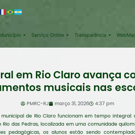
Município
Serviço Online
Transparência
WebMai
ral em Rio Claro avança c
umentos musicais nas esc
PMRC-RJ
março 31, 2026
4:37 pm
municipal de Rio Claro funcionam em tempo integral: a
 Rio das Pedras, localizada em uma comunidade quilomb
des pedagógicas, os alunos estão sendo contemplado