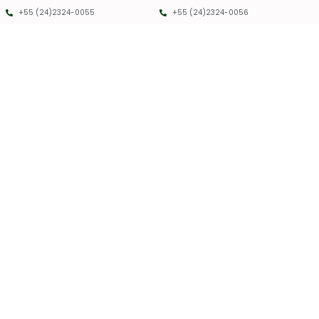
+55 (24)2324-0055
+55 (24)2324-0056
PMRC RJ - 2025 - TODOS OS DIREITOS RESERVADOS