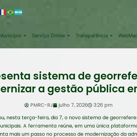
Município
Serviço Online
Transparência
WebMai
resenta sistema de georre
rnizar a gestão pública e
PMRC-RJ
julho 7, 2026
3:26 pm
ou, nesta terça-feira, dia 7, o novo sistema de georrefe
unicipais. A ferramenta reúne, em uma única plataforma d
enta mais um passo no processo de modernização da admi