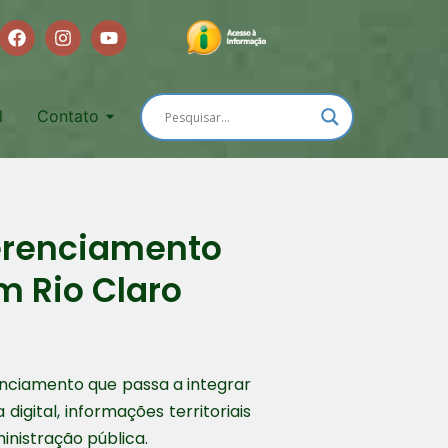
l
Contato
ferenciamento
m Rio Claro
renciamento que passa a integrar
igital, informações territoriais
nistração pública.