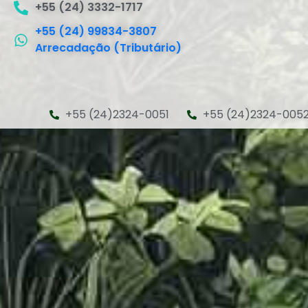
+55 (24) 3332-1717
+55 (24) 99834-3807
Arrecadação (Tributário)
+55 (24)2324-0051
+55 (24)2324-005