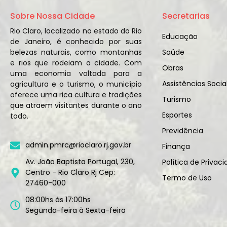
Sobre Nossa Cidade
Secretarias
Rio Claro, localizado no estado do Rio
Educação
de Janeiro, é conhecido por suas
belezas naturais, como montanhas
Saúde
e rios que rodeiam a cidade. Com
Obras
uma economia voltada para a
Assistências Socia
agricultura e o turismo, o município
oferece uma rica cultura e tradições
Turismo
que atraem visitantes durante o ano
Esportes
todo.
Previdência
admin.pmrc@rioclaro.rj.gov.br
Finança
Av. João Baptista Portugal, 230,
Política de Privac
Centro - Rio Claro Rj Cep:
Termo de Uso
27460-000
08:00hs às 17:00hs
Segunda-feira à Sexta-feira