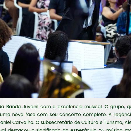
a Banda Juvenil com a excelência musical. O grupo, q
 uma nova fase com seu concerto completo. A regência
aniel Carvalho. O subsecretário de Cultura e Turismo, Ale
al destacou o significado do espetáculo. “A música m