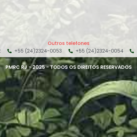
Outros telefones
2
+55 (24)2324-0053
+55 (24)2324-0054
PMRC RJ - 2025 - TODOS OS DIREITOS RESERVADOS