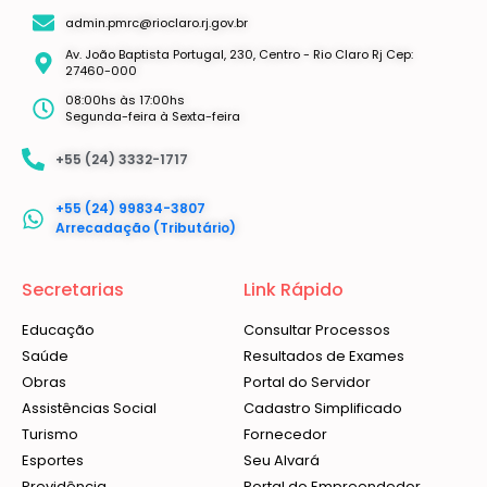
admin.pmrc@rioclaro.rj.gov.br
Av. João Baptista Portugal, 230, Centro - Rio Claro Rj Cep:
27460-000
08:00hs às 17:00hs
Segunda-feira à Sexta-feira
+55 (24) 3332-1717
+55 (24) 99834-3807
Arrecadação (Tributário)
Secretarias
Link Rápido
Educação
Consultar Processos
Saúde
Resultados de Exames
Obras
Portal do Servidor
Assistências Social
Cadastro Simplificado
Turismo
Fornecedor
Esportes
Seu Alvará
Previdência
Portal do Empreendedor