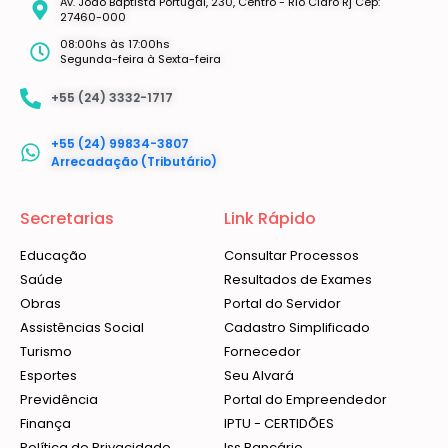
Av. João Baptista Portugal, 230, Centro - Rio Claro Rj Cep:
27460-000
08:00hs às 17:00hs
Segunda-feira à Sexta-feira
+55 (24) 3332-1717
+55 (24) 99834-3807
Arrecadação (Tributário)
Secretarias
Link Rápido
Educação
Consultar Processos
Saúde
Resultados de Exames
Obras
Portal do Servidor
Assistências Social
Cadastro Simplificado
Turismo
Fornecedor
Esportes
Seu Alvará
Previdência
Portal do Empreendedor
Finança
IPTU - CERTIDÕES
Política de Privacidade
Iss Bancário