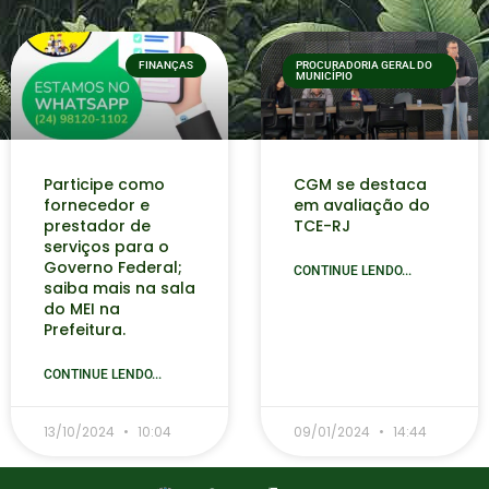
FINANÇAS
PROCURADORIA GERAL DO
MUNICÍPIO
Participe como
CGM se destaca
fornecedor e
em avaliação do
prestador de
TCE-RJ
serviços para o
Governo Federal;
CONTINUE LENDO...
saiba mais na sala
do MEI na
Prefeitura.
CONTINUE LENDO...
13/10/2024
10:04
09/01/2024
14:44