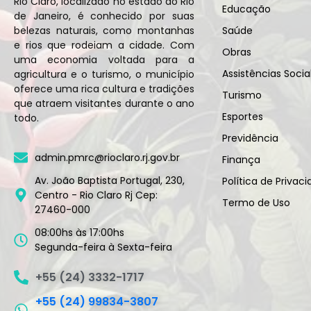
Rio Claro, localizado no estado do Rio
Educação
de Janeiro, é conhecido por suas
belezas naturais, como montanhas
Saúde
e rios que rodeiam a cidade. Com
Obras
uma economia voltada para a
Assistências Socia
agricultura e o turismo, o município
oferece uma rica cultura e tradições
Turismo
que atraem visitantes durante o ano
Esportes
todo.
Previdência
admin.pmrc@rioclaro.rj.gov.br
Finança
Av. João Baptista Portugal, 230,
Política de Privac
Centro - Rio Claro Rj Cep:
Termo de Uso
27460-000
08:00hs às 17:00hs
Segunda-feira à Sexta-feira
+55 (24) 3332-1717
+55 (24) 99834-3807