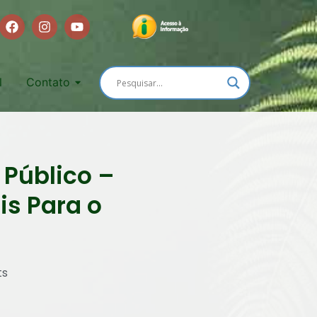
l
Contato
Público –
s Para o
ts