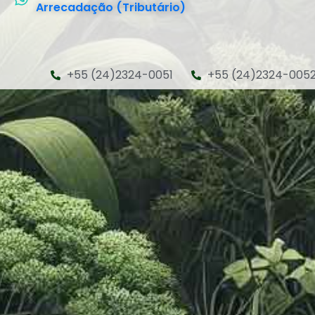
Arrecadação (Tributário)
+55 (24)2324-0051
+55 (24)2324-005