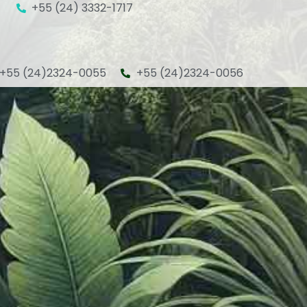
+55 (24) 3332-1717
+55 (24)2324-0055
+55 (24)2324-0056