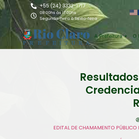
+55 (24) 3332-1717
08:00hs às 17:00hs
Segunda-feira à Sexta-feira
A Prefeitura
O 
Resultados
Credencia
R
EDITAL DE CHAMAMENTO PÚBLICO N