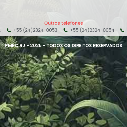
Outros telefones
2
+55 (24)2324-0053
+55 (24)2324-0054
PMRC RJ - 2025 - TODOS OS DIREITOS RESERVADOS