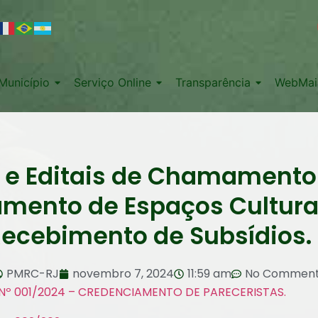
Município
Serviço Online
Transparência
WebMai
 e Editais de Chamamento 
mento de Espaços Culturai
ecebimento de Subsídios.
PMRC-RJ
novembro 7, 2024
11:59 am
No Commen
º 001/2024 – CREDENCIAMENTO DE PARECERISTAS.