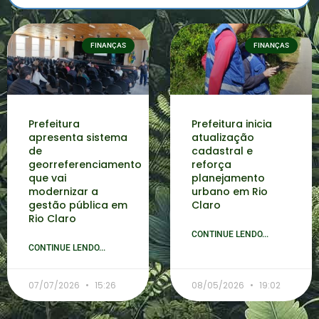
FINANÇAS
FINANÇAS
Prefeitura
Prefeitura inicia
apresenta sistema
atualização
de
cadastral e
georreferenciamento
reforça
que vai
planejamento
modernizar a
urbano em Rio
gestão pública em
Claro
Rio Claro
CONTINUE LENDO...
CONTINUE LENDO...
07/07/2026
15:26
08/05/2026
19:02