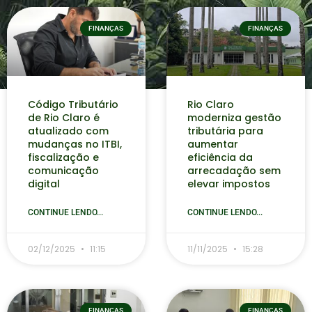
FINANÇAS
FINANÇAS
Código Tributário
Rio Claro
de Rio Claro é
moderniza gestão
atualizado com
tributária para
mudanças no ITBI,
aumentar
fiscalização e
eficiência da
comunicação
arrecadação sem
digital
elevar impostos
CONTINUE LENDO...
CONTINUE LENDO...
02/12/2025
11:15
11/11/2025
15:28
FINANÇAS
FINANÇAS