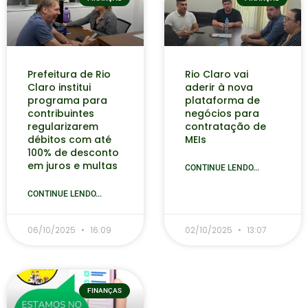
Prefeitura de Rio
Rio Claro vai
Claro institui
aderir à nova
programa para
plataforma de
contribuintes
negócios para
regularizarem
contratação de
débitos com até
MEIs
100% de desconto
em juros e multas
CONTINUE LENDO...
CONTINUE LENDO...
06/10/2025
16:09
02/10/2025
13:07
FINANÇAS