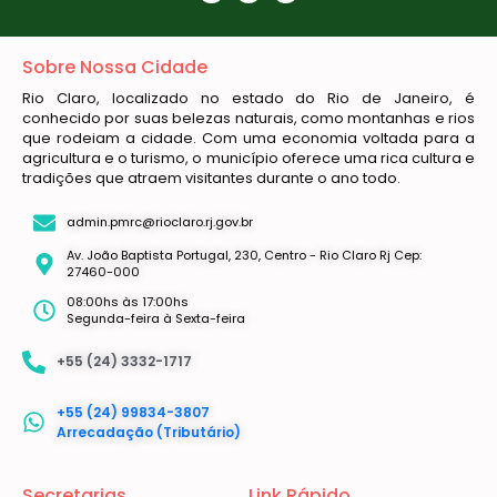
Sobre Nossa Cidade
Rio Claro, localizado no estado do Rio de Janeiro, é
conhecido por suas belezas naturais, como montanhas e rios
que rodeiam a cidade. Com uma economia voltada para a
agricultura e o turismo, o município oferece uma rica cultura e
tradições que atraem visitantes durante o ano todo.
admin.pmrc@rioclaro.rj.gov.br
Av. João Baptista Portugal, 230, Centro - Rio Claro Rj Cep:
27460-000
08:00hs às 17:00hs
Segunda-feira à Sexta-feira
+55 (24) 3332-1717
+55 (24) 99834-3807
Arrecadação (Tributário)
Secretarias
Link Rápido