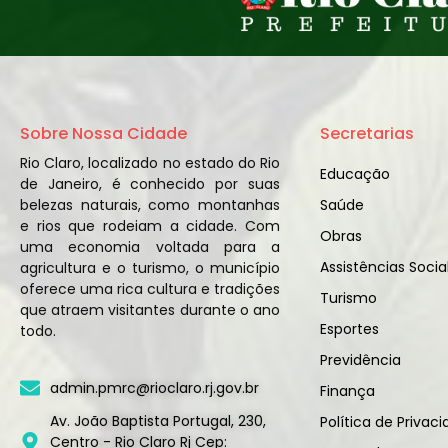
Sobre Nossa Cidade
Secretarias
Rio Claro, localizado no estado do Rio
Educação
de Janeiro, é conhecido por suas
belezas naturais, como montanhas
Saúde
e rios que rodeiam a cidade. Com
Obras
uma economia voltada para a
Assistências Socia
agricultura e o turismo, o município
oferece uma rica cultura e tradições
Turismo
que atraem visitantes durante o ano
Esportes
todo.
Previdência
admin.pmrc@rioclaro.rj.gov.br
Finança
Av. João Baptista Portugal, 230,
Política de Privac
Centro - Rio Claro Rj Cep: